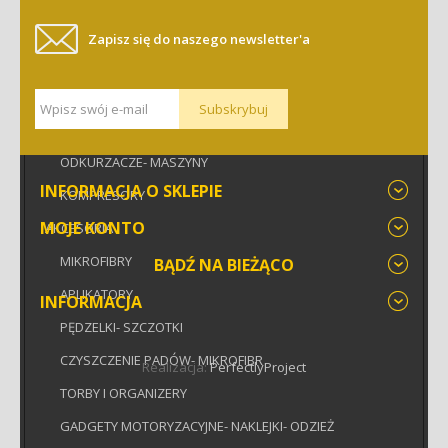
MASZYNY POLERSKIE
Zapisz się do naszego newsletter'a
MIERNIKI LAKIERU
PROMIENNIKI PODCZERWIENI
Subskrybuj
LATARKI DETAILINGOWE
ODKURZACZE- MASZYNY
INFORMACJA O SKLEPIE
KOMPRESORY
MOJE KONTO
AKCESORIA
MIKROFIBRY
BĄDŹ NA BIEŻĄCO
APLIKATORY
INFORMACJA
PĘDZELKI- SZCZOTKI
CZYSZCZENIE PADÓW- MIKROFIBR
Realizacja:
PerfectlyProject
TORBY I ORGANIZERY
GADGETY MOTORYZACYJNE- NAKLEJKI- ODZIEŻ