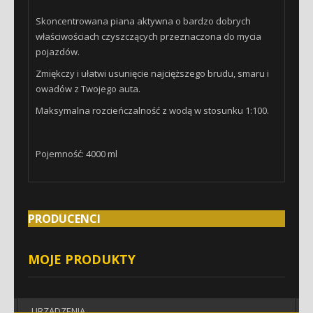
SZAMPONY SAMOCHODOWE
Skoncentrowana piana aktywna o bardzo dobrych
RĘKAWICE DO MYCIA AUTA
właściwościach czyszczących przeznaczona do mycia
pojazdów.
OSUSZANIE AUTA
Zmiękczy i ułatwi usunięcie najcięższego brudu, smaru i
USUWANIE OWADÓW
owadów z Twojego auta.
PIANOWNICE I OPRYSKIWACZE
Maksymalna rozcieńczalność z wodą w stosunku 1:100.
WIADRA I SEPARATORY
POLEROWANIE
Pojemność: 4000 ml
PASTY POLERSKIE
PADY- GĄBKI POLERSKIE
PRODUCENCI
AKCESORIA DO POLEROWANIA
MASZYNY POLERSKIE
MOJE PRODUKTY
GLINKA-LUBRYKANTY
METAL-ALUMINIUM-CHROM
URZĄDZENIA