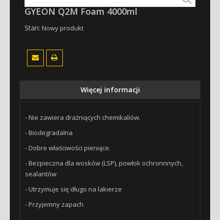
DO SILNIKA
GYEON Q2M Foam 4000ml
SMOŁA I KLEJ
Stan:
Nowy produkt
DACHY CABRIO
USUWANIE RDZY- DETRONIZACJA
SZYBY
PLASTIKI ZEWNĄTRZNE
Więcej informacji
REFLEKTORY
QUICK DETAILERY
- Nie zawiera drażniących chemikaliów.
POWŁOKI KWARCOWE- CERAMICZNE
- Biodegradalna
NIEWIDZIALNE WYCIERACZKI
- Dobre właściwości pieniące.
- Bezpieczna dla wosków (LSP), powłok ochronnnych,
PODWOZIE-KONSERWACJA
sealantów
OCZYSZCZANIE LAKIERU
- Utrzymuje się długo na lakierze
MYCIE I OSUSZANIE
- Przyjemny zapach
PIANY AKTYWNE