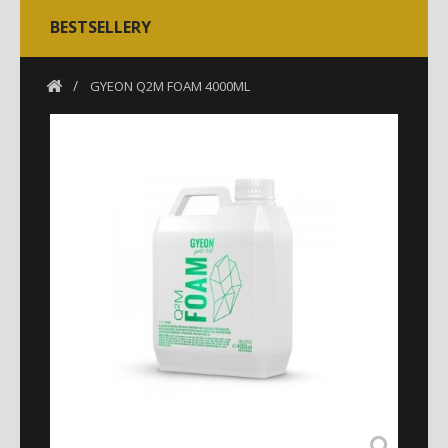
BESTSELLERY
GYEON Q2M FOAM 4000ML
CATEGORIES
WEWNĄTRZ
APC
PLASTIKI- KOKPIT
TAPICERKA-WYKŁADZINA-SKÓRA
ZAPACHY- ODŚWIEŻACZE
NA ZEWNĄTRZ
WOSKI
DO OPON
DO FELG